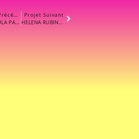
Projet Précédent
Projet Suivant
PENINSULA PARIS – LE JARDIN SECRET
HELENA RUBINSTEIN « REPLASTY » LAUCH